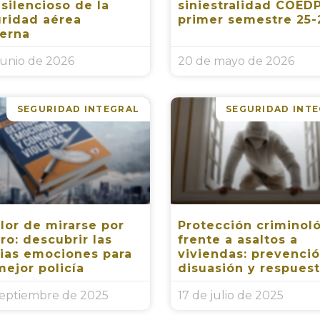
 silencioso de la
siniestralidad COEDP
ridad aérea
primer semestre 25-
erna
junio de 2026
20 de mayo de 2026
SEGURIDAD INTEGRAL
SEGURIDAD INT
alor de mirarse por
Protección criminol
ro: descubrir las
frente a asaltos a
ias emociones para
viviendas: prevenció
mejor policía
disuasión y respues
septiembre de 2025
17 de julio de 2025