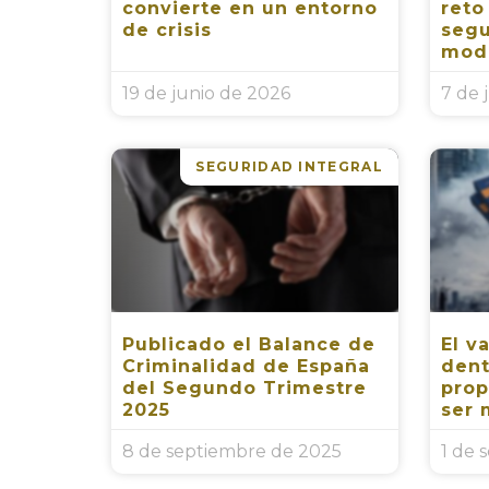
convierte en un entorno
reto
de crisis
segu
mod
19 de junio de 2026
7 de 
SEGURIDAD INTEGRAL
Publicado el Balance de
El v
Criminalidad de España
dent
del Segundo Trimestre
prop
2025
ser 
8 de septiembre de 2025
1 de 