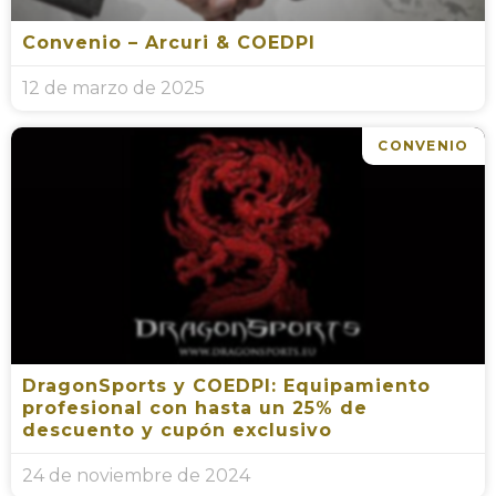
Convenio – Arcuri & COEDPI
12 de marzo de 2025
CONVENIO
DragonSports y COEDPI: Equipamiento
profesional con hasta un 25% de
descuento y cupón exclusivo
24 de noviembre de 2024