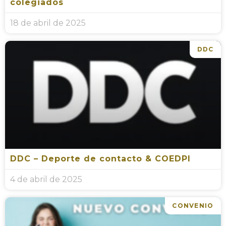
colegiados
18 de abril de 2025
DDC
DDC – Deporte de contacto & COEDPI
4 de abril de 2025
CONVENIO