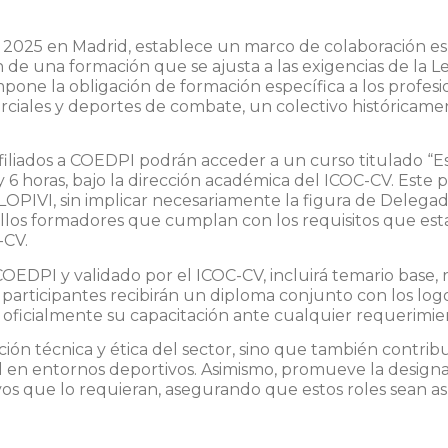
e 2025 en Madrid, establece un marco de colaboración es
ión de una formación que se ajusta a las exigencias de la
L
mpone la obligación de formación específica a los profes
rciales y deportes de combate, un colectivo históricame
afiliados a COEDPI podrán acceder a un curso titulado “Es
 6 horas, bajo la dirección académica del ICOC-CV. Este 
a LOPIVI, sin implicar necesariamente la figura de Delega
ellos formadores que cumplan con los requisitos que esta
-CV.
OEDPI y validado por el ICOC-CV, incluirá temario base, 
los participantes recibirán un diploma conjunto con los l
 oficialmente su capacitación ante cualquier requerimient
ción técnica y ética del sector, sino que también contrib
ntil en entornos deportivos. Asimismo, promueve la desig
os que lo requieran, asegurando que estos roles sean a