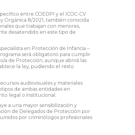
pecífico entre
COEDPI
y el
ICOC-CV
ey Orgánica 8/2021
, también conocida
ionales que trabajan con menores,
nte desatendido en este tipo de
pecialista en Protección de Infancia –
programa será obligatorio para cumplir
do/a de Protección, aunque abrirá las
blece la ley, pudiendo el resto
recursos audiovisuales y materiales
ogotipos de ambas entidades en
o legal o institucional.
uye a una mayor sensibilización y
nación de Delegados de Protección por
sumidos por criminólogos profesionales