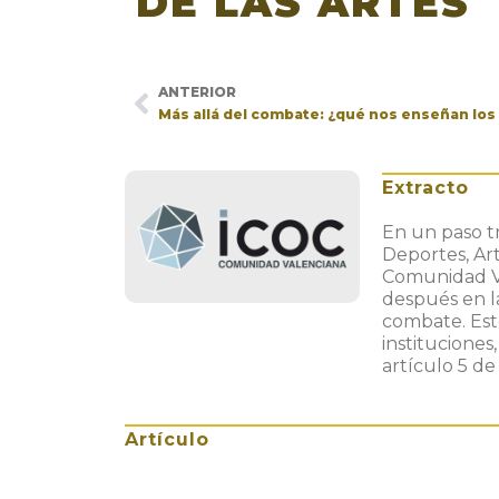
DE LAS ARTES
ANTERIOR
Más allá del combate: ¿qué nos enseñan los 
Extracto
En un paso tr
Deportes, Art
Comunidad Va
después en l
combate. Est
instituciones
artículo 5 de
Artículo