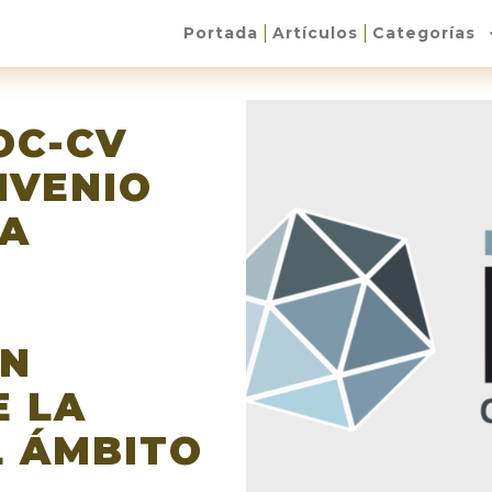
Portada
Artículos
Categorías
COC-CV
NVENIO
RA
EN
E LA
L ÁMBITO