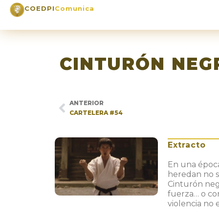
COEDPI
Comunica
CINTURÓN NEG
ANTERIOR
CARTELERA #54
Extracto
En una época
heredan no so
Cinturón neg
fuerza… o con
violencia no 