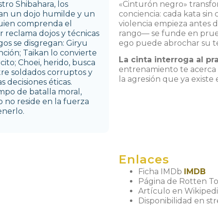
tro Shibahara, los
«Cinturón negro» transf
dan un dojo humilde y un
conciencia: cada kata sin 
quien comprenda el
violencia empieza antes 
r reclama dojos y técnicas
rango— se funde en prueb
gos se disgregan: Giryu
ego puede abrochar su te
nción; Taikan lo convierte
La cinta interroga al p
ito; Choei, herido, busca
entrenamiento te acerca a
ntre soldados corruptos y
la agresión que ya existe 
 decisiones éticas.
mpo de batalla moral,
 no reside en la fuerza
enerlo.
Enlaces
Ficha IMDb
IMDB
Página de Rotten 
Artículo en Wikiped
Disponibilidad en s