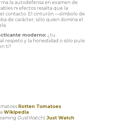
orma la autodefensa en examen de
cables ni efectos resalta que la
del contacto. El cinturón —símbolo de
a de carácter; sólo quien domina el
la.
racticante moderno:
¿tu
l respeto y la honestidad o sólo pule
en ti?
Tomatoes
Rotten Tomatoes
ia
Wikipedia
treaming (JustWatch)
Just Watch