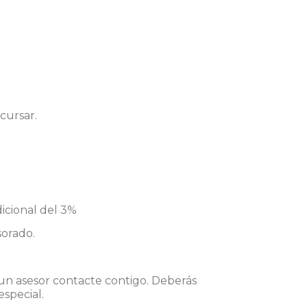
cursar.
dicional del 3%
sorado.
e un asesor contacte contigo. Deberás
special.