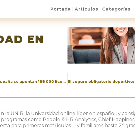
Portada
Artículos
Categorías
DAD EN
Informe 2025: los deportes de combate en España se apuntan 188 000 licencias y un KO de crecimiento
en la UNIR, la universidad online líder en español, y co
n programas como People & HR Analytics, Chief Happiness
erta para primeras matrículas —y familiares hasta 2.º grad