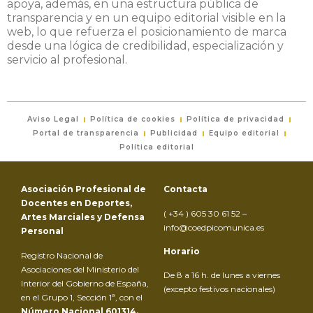
apoya, además, en una estructura pública de
transparencia y en un equipo editorial visible en la
web, lo que refuerza el posicionamiento de marca
desde una lógica de credibilidad, especialización y
servicio al profesional.
Aviso Legal
Política de cookies
Política de privacidad
Portal de transparencia
Publicidad
Equipo editorial
Política editorial
Asociación Profesional de
Contacta
Docentes en Deportes,
( +34 ) 605 30 61 52 –
Artes Marciales y Defensa
info@coedpicomunica.es
Personal
Horario
Registro Nacional de
Asociaciones del Ministerio del
De 8 a 16 h. de lunes a viernes
Interior del Gobierno de España,
(excepto festivos nacionales)
en el Grupo 1, Sección 1ª, con el
Número Nacional 601314.