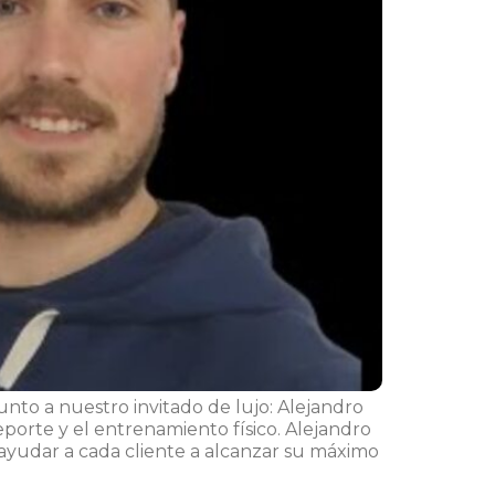
nto a nuestro invitado de lujo: Alejandro
porte y el entrenamiento físico. Alejandro
 ayudar a cada cliente a alcanzar su máximo