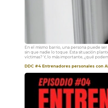
En el mismo barrio, una persona puede ser 
sin que nadie lo toque. Esta situación pl
víctimas? Y, lo más importante, ¿qué podem
DDC #4 Entrenadores personales con Al