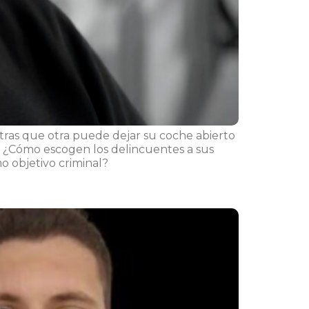
tras que otra puede dejar su coche abierto
? ¿Cómo escogen los delincuentes a sus
o objetivo criminal?