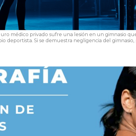
 seguro médico privado sufre una lesión en un gimnasio q
o deportista. Si se demuestra negligencia del gimnasio, 