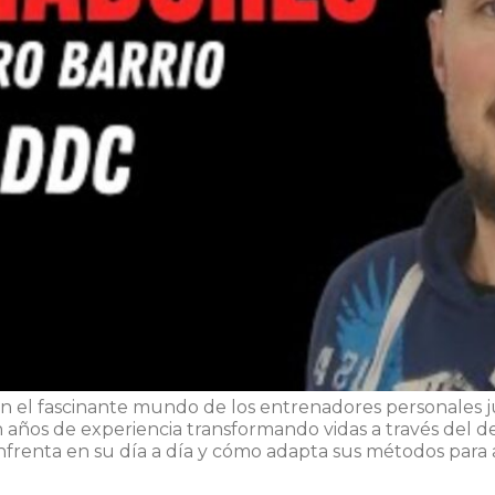
en el fascinante mundo de los entrenadores personales ju
 años de experiencia transformando vidas a través del de
enfrenta en su día a día y cómo adapta sus métodos para