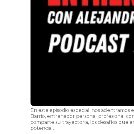
En este episodio especial, nos adentramos 
Barrio, entrenador personal profesional con
comparte su trayectoria, los desafíos que 
potencial.