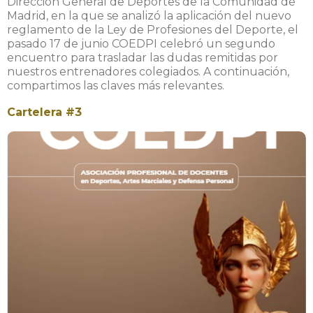
Dirección General de Deportes de la Comunidad de
Madrid, en la que se analizó la aplicación del nuevo
reglamento de la Ley de Profesiones del Deporte, el
pasado 17 de junio COEDPI celebró un segundo
encuentro para trasladar las dudas remitidas por
nuestros entrenadores colegiados. A continuación,
compartimos las claves más relevantes.
Cartelera #3