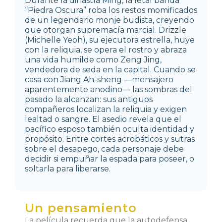
Durante la dinastía Ming, la letal banda
“Piedra Oscura” roba los restos momificados
de un legendario monje budista, creyendo
que otorgan supremacía marcial.
Drizzle
(Michelle Yeoh), su ejecutora estrella, huye
con la reliquia, se opera el rostro y abraza
una vida humilde como Zeng Jing,
vendedora de seda en la capital.
Cuando se
casa con Jiang Ah-sheng —mensajero
aparentemente anodino— las sombras del
pasado la alcanzan: sus antiguos
compañeros localizan la reliquia y exigen
lealtad o sangre. El asedio revela que el
pacífico esposo también oculta identidad y
propósito.
Entre cortes acrobáticos y sutras
sobre el desapego, cada personaje debe
decidir si empuñar la espada para poseer, o
soltarla para liberarse.
Un pensamiento
La película recuerda que la autodefensa