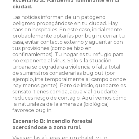
Escenario A: Pandemia fulminante en la
ciudad.
Las noticias informan de un patógeno
peligroso propagándose en tu ciudad. Hay
caos en hospitales. En este caso, inicialmente
probablemente optarías por bug in: cerrar tu
casa, evitar contacto externo y aguantar con
tus provisiones (como se hizo en
confinamientos). Tu hogar es tu refugio para
no exponerte al virus. Solo si la situación
urbana se degradara a violencia o falta total
de suministros considerarías bug out (por
ejemplo, irte temporalmente al campo donde
hay menos gente). Pero de inicio, quedarse es
sensato: tienes comida, agua y al quedarte
reduces riesgo de contagio. Aquí vemos cómo
la naturaleza de la amenaza (biológica)
favorece bug in.
Escenario B: Incendio forestal
acercándose a zona rural.
Vives en las afueras, en un chalet, y un