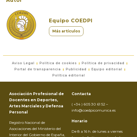
Autor
Equipo COEDPI
Más artículos
Aviso Legal
Política de cookies
Política de privacidad
Portal de transparencia
Publicidad
Equipo editorial
Política editorial
Asociación Profesional de
Contacta
Docentes en Deportes,
( +34 ) 605 30 61 52 –
Artes Marciales y Defensa
info@coedpicomunica.es
Personal
Horario
Registro Nacional de
Asociaciones del Ministerio del
De 8 a 16 h. de lunes a viernes
Interior del Gobierno de España,