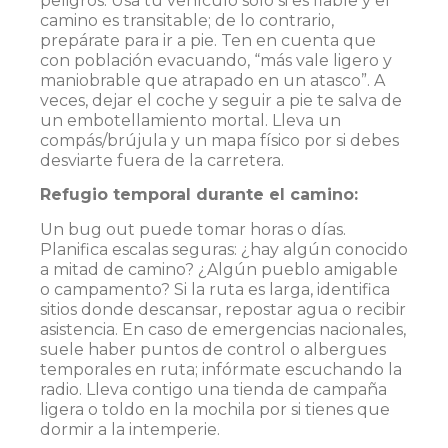
peligros. Usa tu vehículo solo si es fiable y el
camino es transitable; de lo contrario,
prepárate para ir a pie. Ten en cuenta que
con población evacuando, “más vale ligero y
maniobrable que atrapado en un atasco”. A
veces, dejar el coche y seguir a pie te salva de
un embotellamiento mortal​. Lleva un
compás/brújula y un mapa físico por si debes
desviarte fuera de la carretera.
Refugio temporal durante el camino:
Un bug out puede tomar horas o días.
Planifica escalas seguras: ¿hay algún conocido
a mitad de camino? ¿Algún pueblo amigable
o campamento? Si la ruta es larga, identifica
sitios donde descansar, repostar agua o recibir
asistencia. En caso de emergencias nacionales,
suele haber puntos de control o albergues
temporales en ruta; infórmate escuchando la
radio. Lleva contigo una tienda de campaña
ligera o toldo en la mochila por si tienes que
dormir a la intemperie​.