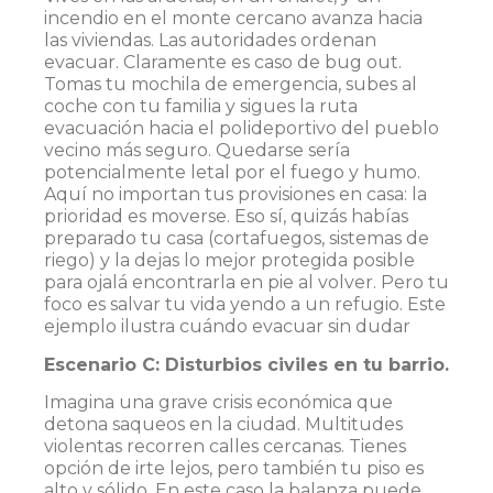
incendio en el monte cercano avanza hacia
las viviendas. Las autoridades ordenan
evacuar. Claramente es caso de bug out.
Tomas tu mochila de emergencia, subes al
coche con tu familia y sigues la ruta
evacuación hacia el polideportivo del pueblo
vecino más seguro. Quedarse sería
potencialmente letal por el fuego y humo.
Aquí no importan tus provisiones en casa: la
prioridad es moverse. Eso sí, quizás habías
preparado tu casa (cortafuegos, sistemas de
riego) y la dejas lo mejor protegida posible
para ojalá encontrarla en pie al volver. Pero tu
foco es salvar tu vida yendo a un refugio. Este
ejemplo ilustra cuándo evacuar sin dudar
Escenario C: Disturbios civiles en tu barrio.
Imagina una grave crisis económica que
detona saqueos en la ciudad. Multitudes
violentas recorren calles cercanas. Tienes
opción de irte lejos, pero también tu piso es
alto y sólido. En este caso la balanza puede