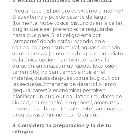
2. Evalúa la naturaleza de la amenaza:
Pregúntate: ¿El peligro es externo o interno?
Si es externo y puede pasarte de largo
(tormenta, nube tóxica, disturbios en la calle),
bug in suele ser preferible: te resguardas
hasta que pase. Si el peligro está por
“atraparte” donde estás (incendio en el
edificio, colapso estructural, aguas subiendo
dentro de casa), entonces bug out inmediato
es la única opción. También considera la
duración: amenazas muy rápidas (explosión,
terremoto) no dan tiempo a huir en el
instante, quizás después toque bug out por
las secuelas. Amenazas de desarrollo lento
(sequía, carestía económica) permiten
planificar un bug out paulatino (mudarse de
ciudad, por ejemplo). En general, amenazas
repentinas = bug in (inicialmente); amenazas
progresivas o inminentes = bug out.
3. Considera tu preparación y la de tu
refugio: