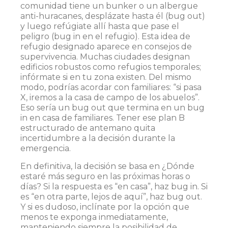
comunidad tiene un bunker o un albergue
anti-huracanes, desplázate hasta él (bug out)
y luego refúgiate allí hasta que pase el
peligro (bug in en el refugio). Esta idea de
refugio designado aparece en consejos de
supervivencia​. Muchas ciudades designan
edificios robustos como refugios temporales;
infórmate si en tu zona existen. Del mismo
modo, podrías acordar con familiares: “si pasa
X, iremos a la casa de campo de los abuelos”.
Eso sería un bug out que termina en un bug
in en casa de familiares. Tener ese plan B
estructurado de antemano quita
incertidumbre a la decisión durante la
emergencia.
En definitiva, la decisión se basa en ¿Dónde
estaré más seguro en las próximas horas o
días? Si la respuesta es “en casa”, haz bug in. Si
es “en otra parte, lejos de aquí”, haz bug out.
Y si es dudoso, inclínate por la opción que
menos te exponga inmediatamente,
manteniendo siempre la posibilidad de