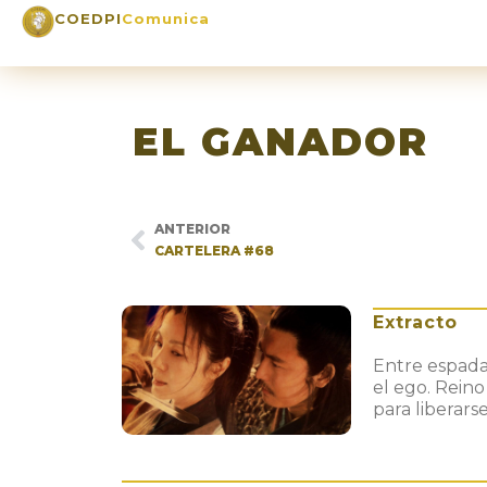
COEDPI
Comunica
EL GANADOR
ANTERIOR
CARTELERA #68
Extracto
Entre espada
el ego. Reino
para liberars