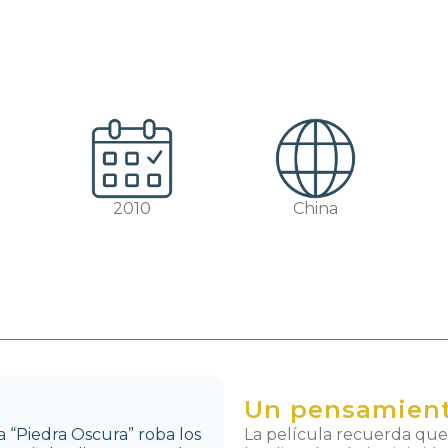
2010
China
Un pensamien
a “Piedra Oscura” roba los
La película recuerda qu