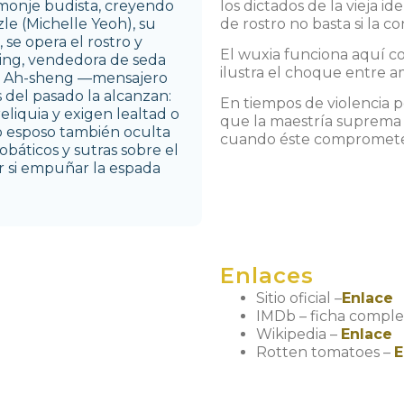
monje budista, creyendo
los dictados de la vieja 
zle (Michelle Yeoh), su
de rostro no basta si la c
, se opera el rostro y
El wuxia funciona aquí c
ing, vendedora de seda
ilustra el choque entre a
ng Ah-sheng —mensajero
del pasado la alcanzan:
En tiempos de violencia p
eliquia y exigen lealtad o
que la maestría suprema 
co esposo también oculta
cuando éste compromete l
obáticos y sutras sobre el
r si empuñar la espada
Enlaces
Sitio oficial –
Enlace
IMDb – ficha compl
Wikipedia –
Enlace
Rotten tomatoes –
E