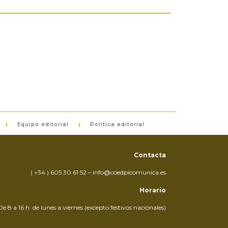
Equipo editorial
Política editorial
Contacta
( +34 ) 605 30 61 52 – info@coedpicomunica.es
Horario
De 8 a 16 h. de lunes a viernes (excepto festivos nacionales)