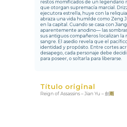
restos momificados de un legendario 
que otorgan supremacía marcial.
Driz
ejecutora estrella, huye con la reliquia
abraza una vida humilde como Zeng J
en la capital.
Cuando se casa con Jia
aparentemente anodino— las sombras 
sus antiguos compañeros localizan la r
sangre. El asedio revela que el pacífi
identidad y propósito.
Entre cortes acr
desapego, cada personaje debe decidi
para poseer, o soltarla para liberarse.
Título original
Reign of Assassins – Jian Yu –
劍
雨