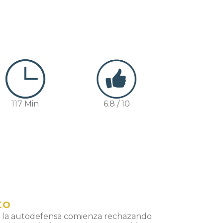
117 Min
6.8 / 10
to
e la autodefensa comienza rechazando