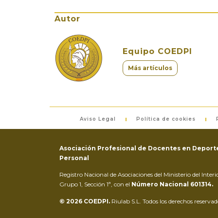
Autor
Equipo COEDPI
Más artículos
Aviso Legal
Política de cookies
Asociación Profesional de Docentes en Deporte
Personal
Registro Nacional de Asociaciones del Ministerio del Inter
Grupo 1, Sección 1ª, con el
Número Nacional 601314.
© 2026 COEDPI.
Riulab S.L. Todos los derechos reservad