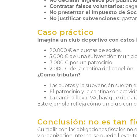
No declarar ingresos por publicid
Contratar falsos voluntarios:
pagar
No presentar el Impuesto de Soc
No justificar subvenciones:
gastar
Caso práctico
Imagina un club deportivo con estos 
20.000 € en cuotas de socios.
5.000 € de una subvención municip
3.000 € por un patrocinio.
2.000 € de la cantina del pabellón.
¿Cómo tributan?
Las
cuotas
y la
subvención
suelen e
El
patrocinio
y la
cantina
son activid
La cantina lleva IVA, hay que declar
Este ejemplo refleja cómo un club con pr
Conclusión: no es tan f
Cumplir con las obligaciones fiscales n
y organización interna, se puede llevar 