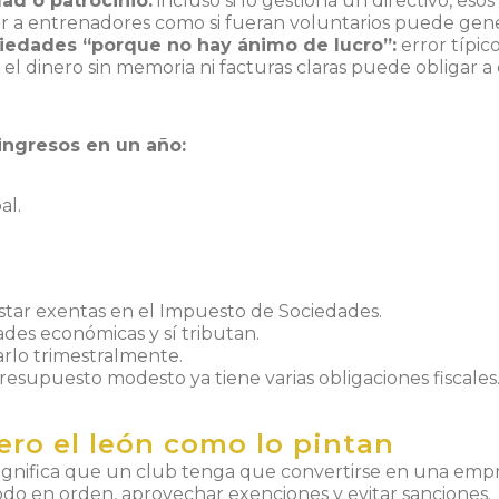
ad o patrocinio:
incluso si lo gestiona un directivo, esos
 a entrenadores como si fueran voluntarios puede gene
iedades “porque no hay ánimo de lucro”:
error típic
 el dinero sin memoria ni facturas claras puede obligar a
ingresos en un año:
al.
star exentas en el Impuesto de Sociedades.
ades económicas y sí tributan.
arlo trimestralmente.
esupuesto modesto ya tiene varias obligaciones fiscales
iero el león como lo pintan
o significa que un club tenga que convertirse en una em
todo en orden, aprovechar exenciones y evitar sanciones.