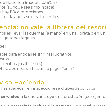
s de Hacienda (modelo 036/037).
rios (aunque sea simplificada).
i hay IVA o retenciones.
cada año, si supera los límites.
ncia: no vale la libreta del tesor
 es llevar las cuentas “a mano” en una libreta o en un 
ligaciones legales.
be:
ble para entidades sin fines lucrativos.
astos.
recibos, justificantes).
tará apuntes sin factura o pagos “en B”.
visa Hacienda
más aparecen en inspecciones a clubes deportivos:
servicios
:
si la cuota incluye una prestación (por ejemp