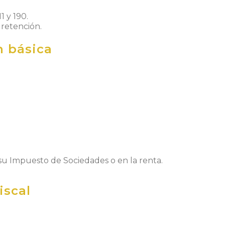
1 y 190.
 retención.
n básica
 su Impuesto de Sociedades o en la renta.
iscal