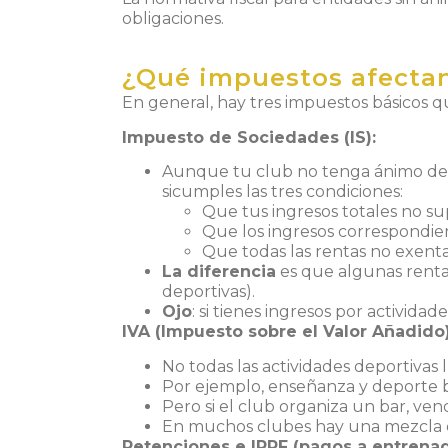
obligaciones.
¿Qué impuestos afectan
En general, hay tres impuestos básicos 
Impuesto de Sociedades (IS):
Aunque tu club no tenga ánimo de 
sicumples las tres condiciones:
Que tus ingresos totales no s
Que los ingresos correspondie
Que todas las rentas no exent
La diferencia
es que algunas renta
deportivas).
Ojo
: si tienes ingresos por activida
IVA (Impuesto sobre el Valor Añadido)
No todas las actividades deportivas l
Por ejemplo, enseñanza y deporte b
Pero si el club organiza un bar, ven
En muchos clubes hay una mezcla de 
Retenciones e IRPF (pagos a entrenad