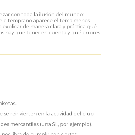
ar con toda la ilusión del mundo:
arde o temprano aparece el tema menos
 a explicar de manera clara y práctica qué
tos hay que tener en cuenta y qué errores
misetas…
 se reinvierten en la actividad del club.
ades mercantiles (una SL, por ejemplo).
 nos libra de cumplir con ciertas