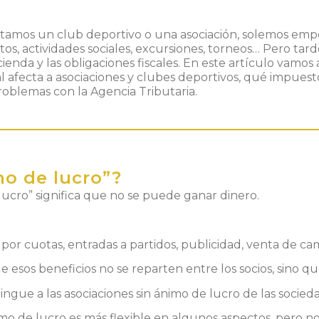
mos un club deportivo o una asociación, solemos empez
os, actividades sociales, excursiones, torneos… Pero t
cienda y las obligaciones fiscales. En este artículo vamos
al afecta a asociaciones y clubes deportivos, qué impues
roblemas con la Agencia Tributaria.
mo de lucro”?
ucro” significa que no se puede ganar dinero.
or cuotas, entradas a partidos, publicidad, venta de ca
 esos beneficios no se reparten entre los socios, sino que
ngue a las asociaciones sin ánimo de lucro de las socied
imo de lucro es más flexible en algunos aspectos, pero no