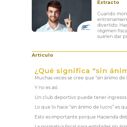
Extracto
Cuando monta
entrenamient
divertido: Ha
régimen fisc
suelen dar p
Artículo
¿Qué significa “sin áni
Muchas veces se cree que “sin ánimo de l
Y no es así.
Un club deportivo puede tener ingresos p
Lo que lo hace “sin ánimo de lucro” es que
Esto es importante porque Hacienda disti
La normativa fiscal para entidades sin án