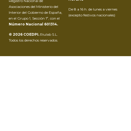
Registro Nacional de
Asociaciones del Ministerio del
De 8 a 16 h. de lunes a viernes
Interior del Gobierno de España,
(excepto festivos nacionales)
en el Grupo 1, Sección 1ª, con el
Número Nacional 601314.
© 2026 COEDPI.
Riulab S.L.
Todos los derechos reservados.