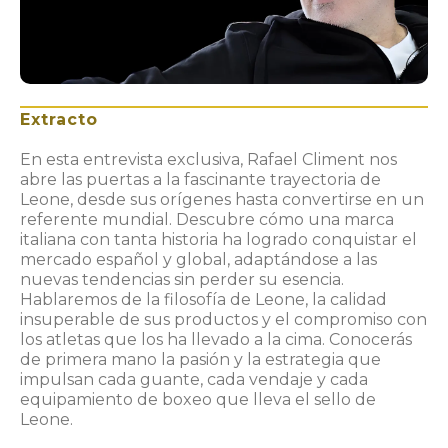
Extracto
En esta entrevista exclusiva, Rafael Climent nos
abre las puertas a la fascinante trayectoria de
Leone, desde sus orígenes hasta convertirse en un
referente mundial. Descubre cómo una marca
italiana con tanta historia ha logrado conquistar el
mercado español y global, adaptándose a las
nuevas tendencias sin perder su esencia.
Hablaremos de la filosofía de Leone, la calidad
insuperable de sus productos y el compromiso con
los atletas que los ha llevado a la cima. Conocerás
de primera mano la pasión y la estrategia que
impulsan cada guante, cada vendaje y cada
equipamiento de boxeo que lleva el sello de
Leone.