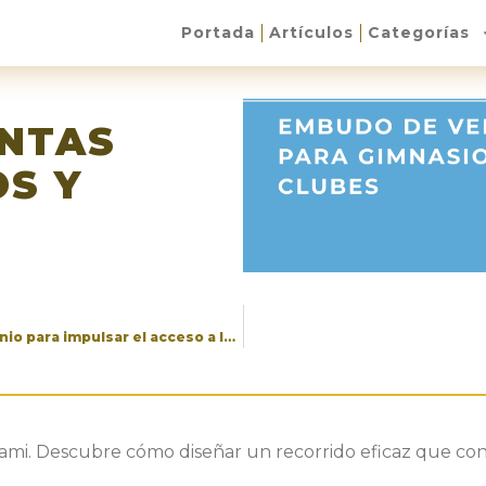
Portada
Artículos
Categorías
NTAS
OS Y
GET Subvenciones y COEDPI sellan un convenio para impulsar el acceso a las ayudas públicas del deporte madrileño
atami. Descubre cómo diseñar un recorrido eficaz que con