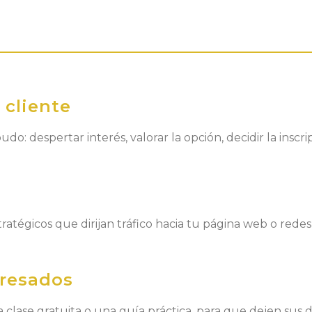
 cliente
udo: despertar interés, valorar la opción, decidir la inscr
ratégicos que dirijan tráfico hacia tu página web o redes 
eresados
 clase gratuita o una guía práctica, para que dejen sus