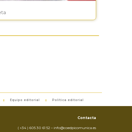
eta
Equipo editorial
Política editorial
Contacta
( +34 ) 605 30 61 52 – info@coedpicomunica.es