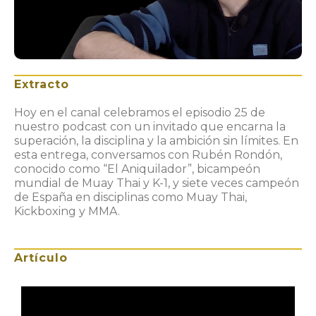
Extracto
Hoy en el canal celebramos el episodio 25 de
nuestro podcast con un invitado que encarna la
superación, la disciplina y la ambición sin límites. En
esta entrega, conversamos con Rubén Rondón,
conocido como “El Aniquilador”, bicampeón
mundial de Muay Thai y K-1, y siete veces campeón
de España en disciplinas como Muay Thai,
Kickboxing y MMA.
Artículo