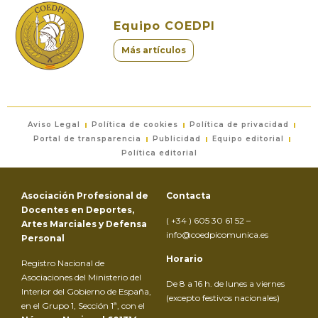
Equipo COEDPI
Más artículos
Aviso Legal
Política de cookies
Política de privacidad
Portal de transparencia
Publicidad
Equipo editorial
Política editorial
Asociación Profesional de
Contacta
Docentes en Deportes,
( +34 ) 605 30 61 52 –
Artes Marciales y Defensa
info@coedpicomunica.es
Personal
Horario
Registro Nacional de
Asociaciones del Ministerio del
De 8 a 16 h. de lunes a viernes
Interior del Gobierno de España,
(excepto festivos nacionales)
en el Grupo 1, Sección 1ª, con el