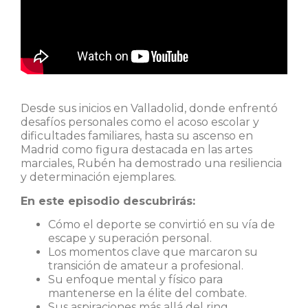
Desde sus inicios en Valladolid, donde enfrentó
desafíos personales como el acoso escolar y
dificultades familiares, hasta su ascenso en
Madrid como figura destacada en las artes
marciales, Rubén ha demostrado una resiliencia
y determinación ejemplares.
En este episodio descubrirás:
Cómo el deporte se convirtió en su vía de
escape y superación personal.
Los momentos clave que marcaron su
transición de amateur a profesional.
Su enfoque mental y físico para
mantenerse en la élite del combate.
Sus aspiraciones más allá del ring,