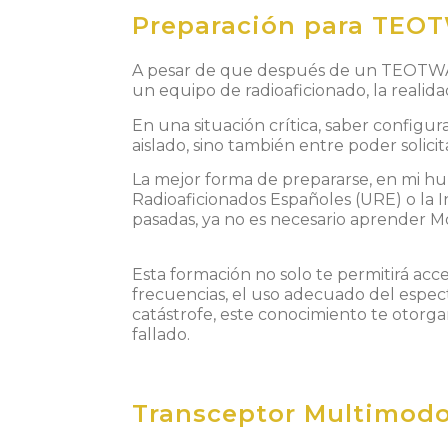
Preparación para TEOT
A pesar de que después de un
TEOTW
un equipo de radioaficionado, la reali
En una situación crítica, saber configur
aislado, sino también entre poder soli
La mejor forma de prepararse, en mi hum
Radioaficionados Españoles (URE)
o la
I
pasadas, ya no es necesario aprender
M
Esta for
ma
c
ió
n
n
o
s
olo te pe
rm
it
i
r
á
a
cc
f
rec
uenc
ias
,
e
l u
so
ade
c
uad
o
del
e
spe
c
c
atástr
o
fe,
e
s
t
e co
n
o
ci
mien
to
t
e
otor
ga
fallado.
Transceptor Multimodo