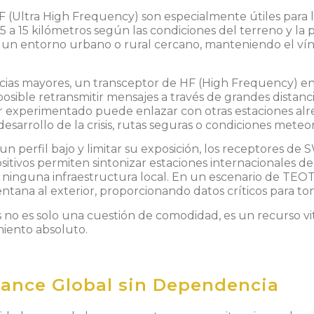
 (Ultra High Frequency) son especialmente útiles para l
a 15 kilómetros según las condiciones del terreno y la pot
 un entorno urbano o rural cercano, manteniendo el vín
ncias mayores, un transceptor de
HF (High Frequency)
en
posible retransmitir mensajes a través de grandes distanci
r experimentado puede enlazar con otras estaciones al
desarrollo de la crisis, rutas seguras o condiciones meteo
n perfil bajo y limitar su exposición, los receptores d
sitivos permiten sintonizar estaciones internacionales de
 ninguna infraestructura local. En un escenario de TEOT
ntana al exterior, proporcionando datos críticos para tom
s no es solo una cuestión de comodidad, es un recurso vi
amiento absoluto.
cance Global sin Dependencia