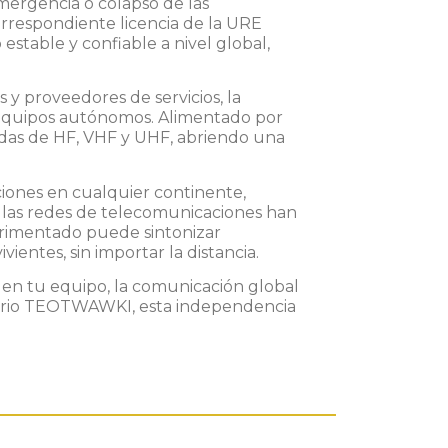
mergencia o colapso de las
orrespondiente
licencia
de la
URE
stable y confiable a nivel global,
y proveedores de servicios, la
 y equipos autónomos. Alimentado por
ndas de
HF, VHF y UHF
, abriendo una
iones en cualquier continente,
e las redes de telecomunicaciones han
rimentado puede sintonizar
entes, sin importar la distancia.
a en tu equipo, la comunicación global
cenario TEOTWAWKI, esta independencia