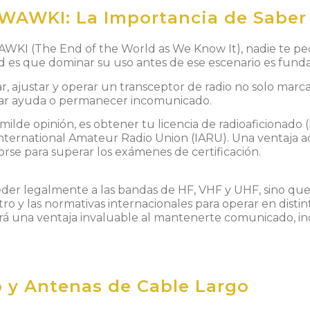
WAWKI: La Importancia de Saber
AWKI
(The End of the World as We Know It), nadie te ped
dad es que dominar su uso antes de ese escenario es fund
ar, ajustar y operar un transceptor de radio no solo marc
citar ayuda o permanecer incomunicado.
ilde opinión, es obtener tu licencia de radioaficionado (
nternational Amateur Radio Union (IARU)
. Una ventaja a
orse
para superar los exámenes de certificación.
eder
l
ega
l
mente
a las
band
as de
HF,
VHF y UHF,
s
ino
q
u
tro
y
las no
rm
a
t
i
v
as internacionales
p
a
r
a o
p
era
r
en di
st
i
n
rá
una
v
enta
j
a
invalu
a
bl
e
a
l
manten
erte co
mun
i
cado,
i
n
 y Antenas de Cable Largo