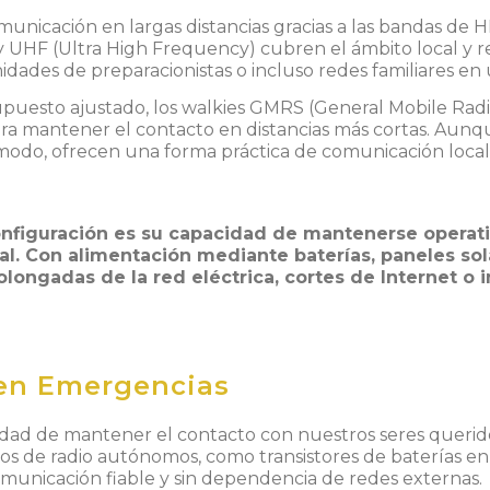
municación en largas distancias gracias a las bandas de
H
y
UHF (Ultra High Frequency)
cubren el ámbito local y re
ades de preparacionistas o incluso redes familiares en u
uesto ajustado, los walkies GMRS (General Mobile Radio
ra mantener el contacto en distancias más cortas. Aunqu
do, ofrecen una forma práctica de comunicación local s
onfiguración es su capacidad de mantenerse operati
al. Con alimentación mediante baterías, paneles sola
longadas de la red eléctrica, cortes de Internet o 
 en Emergencias
idad de mantener el contacto con nuestros seres querido
tivos de radio autónomos, como transistores de baterías 
omunicación fiable y sin dependencia de redes externas.