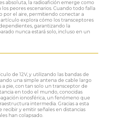
s absoluta, la radioafición emerge como
los peores escenarios. Cuando todo falla
o por el aire, permitiendo conectar a
e artículo explora cómo los transceptores
ndependientes, garantizando la
rado nunca estará solo, incluso en un
culo de 12V, y utilizando las bandas de
zando una simple antena de cable largo
 a pie, con tan solo un transceptor de
stancia en todo el mundo, conocidas
pagación ionosférica, un fenómeno que
raestructura intermedia. Gracias a esta
ecibir y emitir señales en distancias
ales han colapsado.