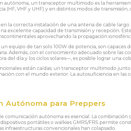
 autónoma, un transceptor multimodo es la herramienta i
a (HF, VHF y UHF) y en distintos modos de transmisión, 
 en la correcta instalación de una antena de cable largo
na excelente capacidad de transmisión y recepción. Este 
anscontinentales aprovechando la propagación ionosféric
n un equipo de tan solo 100W de potencia, son capaces d
aria. Además, con el conocimiento adecuado sobre las co
a del día y los ciclos solares—, es posible lograr una co
ncionales están caídas; un transceptor multimodo junto
mación con el mundo exterior. La autosuficiencia en las
n Autónoma para Preppers
 de comunicación autónoma es esencial. La combinación
ispositivos portátiles o walkies GMRS/FRS permite cons
as infraestructuras convencionales han colapsado.