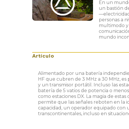
En un mundo 
un bastión d
—electricidad
personas a ni
multimodo y 
comunicación
mundo inco
Artículo
Alimentado por una batería independient
HF que cubren de 3 MHz a 30 MHz, es p
y un transmisor portátil. Incluso las es
batería de 5 vatios de potencia o meno
como estaciones DX. La magia de estas
permite que las señales reboten en la i
capacidad, un operador equipado con un 
transcontinentales, incluso en situaci