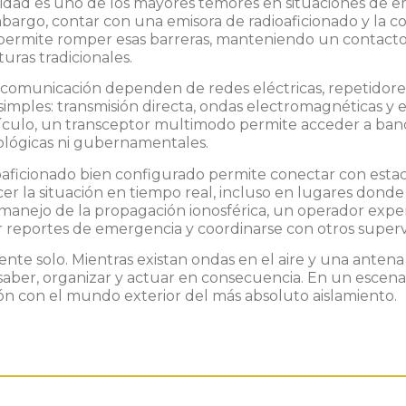
ilidad es uno de los mayores temores en situaciones de e
mbargo, contar con una
emisora de radioaficionado y
la c
ermite romper esas barreras, manteniendo un contacto e
uras tradicionales.
comunicación dependen de redes eléctricas, repetidores 
os simples: transmisión directa, ondas electromagnéticas
ehículo, un transceptor multimodo permite acceder a ba
ológicas ni gubernamentales.
oaficionado bien configurado permite conectar con estac
cer la situación en tiempo real, incluso en lugares dond
manejo de la
propagación ionosférica
, un operador expe
reportes de emergencia y coordinarse con otros supervivi
mente solo. Mientras existan ondas en el aire y una anten
 de saber, organizar y actuar en consecuencia. En un es
ión con el mundo exterior del más absoluto aislamiento.