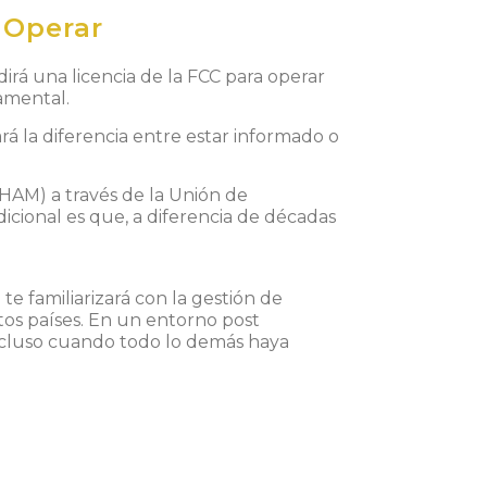
 Operar
irá una licencia de la FCC para operar
amental.
ará la diferencia entre estar informado o
HAM
) a través de la
Unión de
dicional es que, a diferencia de décadas
e
t
e
fa
mi
l
i
arizará
con
la
gest
ió
n de
t
os
p
a
í
se
s.
En
u
n
en
to
r
no p
os
t
clu
s
o
c
ua
n
do
to
d
o
lo
d
emá
s ha
y
a