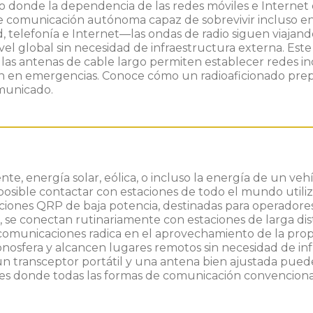
donde la dependencia de las redes móviles e Internet e
e comunicación autónoma capaz de sobrevivir incluso en 
, telefonía e Internet—las ondas de radio siguen viajand
vel global sin necesidad de infraestructura externa. Est
las antenas de cable largo permiten establecer redes i
 en emergencias. Conoce cómo un radioaficionado prepa
municado.
e, energía solar, eólica, o incluso la energía de un vehí
osible contactar con estaciones de todo el mundo utili
taciones QRP de baja potencia, destinadas para operadores
s, se conectan rutinariamente con estaciones de larga di
 comunicaciones radica en el aprovechamiento de la pro
onosfera y alcancen lugares remotos sin necesidad de inf
transceptor portátil y una antena bien ajustada puede r
ones donde todas las formas de comunicación convencion