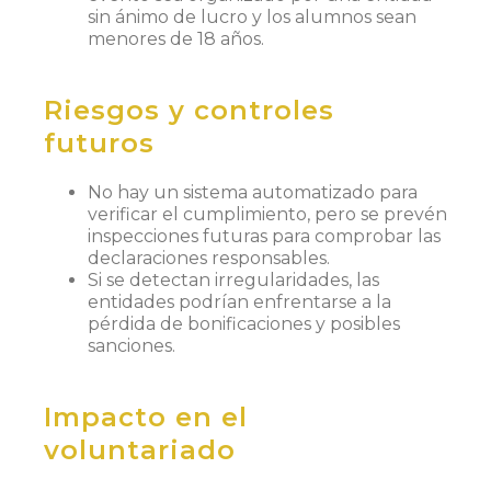
sin ánimo de lucro y los alumnos sean
menores de 18 años.
Riesgos y controles
futuros
No hay un sistema automatizado para
verificar el cumplimiento, pero se prevén
inspecciones futuras para comprobar las
declaraciones responsables.
Si se detectan irregularidades, las
entidades podrían enfrentarse a la
pérdida de bonificaciones y posibles
sanciones.
Impacto en el
voluntariado