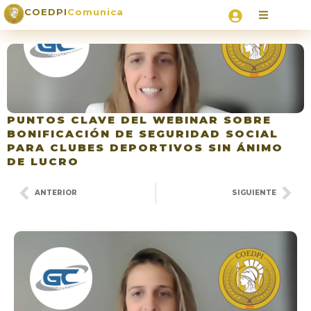
COEDPI
Comunica
PUNTOS CLAVE DEL WEBINAR SOBRE
BONIFICACIÓN DE SEGURIDAD SOCIAL
PARA CLUBES DEPORTIVOS SIN ÁNIMO
DE LUCRO
ANTERIOR
SIGUIENTE