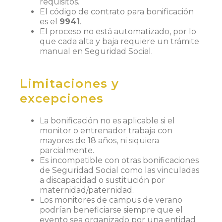
requisitos.
El código de contrato para bonificación
es el
9941
.
El proceso no está automatizado, por lo
que cada alta y baja requiere un trámite
manual en Seguridad Social.
Limitaciones y
excepciones
La bonificación no es aplicable si el
monitor o entrenador trabaja con
mayores de 18 años, ni siquiera
parcialmente.
Es incompatible con otras bonificaciones
de Seguridad Social como las vinculadas
a discapacidad o sustitución por
maternidad/paternidad.
Los monitores de campus de verano
podrían beneficiarse siempre que el
evento sea organizado por una entidad