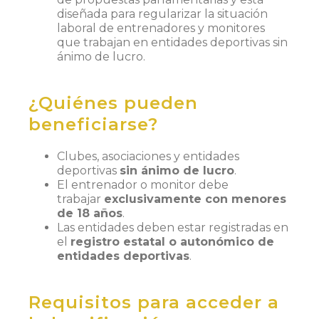
diseñada para regularizar la situación
laboral de entrenadores y monitores
que trabajan en entidades deportivas sin
ánimo de lucro.
¿Quiénes pueden
beneficiarse?
Clubes, asociaciones y entidades
deportivas
sin ánimo de lucro
.
El entrenador o monitor debe
trabajar
exclusivamente con menores
de 18 años
.
Las entidades deben estar registradas en
el
registro estatal o autonómico de
entidades deportivas
.
Requisitos para acceder a