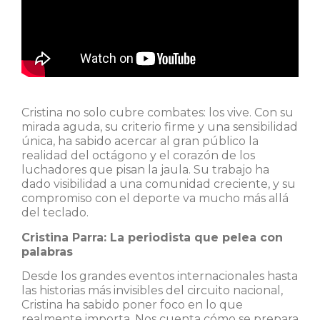
Cristina no solo cubre combates: los vive. Con su
mirada aguda, su criterio firme y una sensibilidad
única, ha sabido acercar al gran público la
realidad del octágono y el corazón de los
luchadores que pisan la jaula. Su trabajo ha
dado visibilidad a una comunidad creciente, y su
compromiso con el deporte va mucho más allá
del teclado.
Cristina Parra: La periodista que pelea con
palabras
Desde los grandes eventos internacionales hasta
las historias más invisibles del circuito nacional,
Cristina ha sabido poner foco en lo que
realmente importa. Nos cuenta cómo se prepara