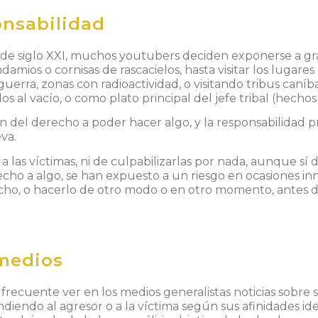
onsabilidad
de siglo XXI,
muchos youtubers deciden exponerse a g
damios o cornisas de rascacielos,
hasta visitar los lugare
n guerra, zonas con radioactividad, o visitando tribus ca
s al vacío, o como plato principal del jefe tribal (hechos 
 del derecho a poder hacer algo, y la responsabilidad pr
va.
las víctimas, ni de culpabilizarlas por nada, aunque sí 
cho a algo, se han expuesto a un riesgo en ocasiones i
echo, o hacerlo de otro modo o en otro momento, antes d
 medios
frecuente ver en los medios generalistas noticias sobre s
iendo al agresor o a la víctima según sus afinidades ideo