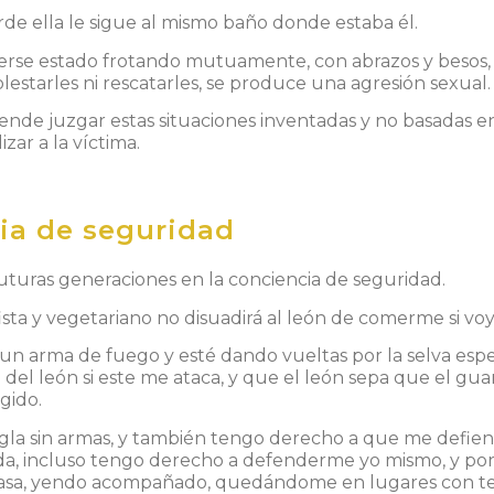
de ella le sigue al mismo baño donde estaba él.
berse estado frotando mutuamente, con abrazos y besos, 
estarles ni rescatarles, se produce una agresión sexual.
e juzgar estas situaciones inventadas y no basadas en he
zar a la víctima.
ia de seguridad
turas generaciones en la conciencia de seguridad.
ista y vegetariano no disuadirá al león de comerme si voy 
e un arma de fuego y esté dando vueltas por la selva esp
del león si este me ataca, y que el león sepa que el guar
gido.
ngla sin armas, y también tengo derecho a que me defie
da, incluso tengo derecho a defenderme yo mismo, y por
 casa, yendo acompañado, quedándome en lugares con tes