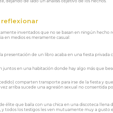
, dejando de lado un análisis objetivo de los hechos.
 reflexionar
amente inventados que no se basan en ningún hecho re
cia en medios es meramente casual:
 la presentación de un libro acaba en una fiesta privada c
juntos en una habitación donde hay algo más que besos,
ido) comparten transporte para irse de la fiesta y que ell
na vez arriba sucede una agresión sexual no consentida po
de élite que baila con una chica en una discoteca llena
y todos los testigos les ven mutuamente muy a gusto en