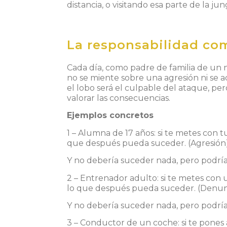
distancia, o visitando esa parte de la ju
La responsabilidad co
Cada día, como padre de familia de un n
no se miente sobre una agresión ni se ac
el lobo será el culpable del ataque, pe
valorar las consecuencias.
Ejemplos concretos
1 –
Alumna de 17 años
: si te metes con 
que después pueda suceder. (Agresión
Y no debería suceder nada, pero podría
2 –
Entrenador adulto:
si te metes con 
lo que después pueda suceder. (Denun
Y no debería suceder nada, pero podría
3 –
Conductor de un coche:
si te pones