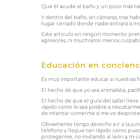
Que él acude al baño y un poco más tar
Y dentro del baño, sin cámaras, tras ha
lugar cerrado donde nadie entrará a mol
Este artículo en ningún momento pretend
agresores, ni muchísimo menos culpabili
Educación en concienc
Es muy importante educar a nuestras fu
El hecho de que yo sea animalista, pacif
El hecho de que el guía del safari llev
rápido como le sea posible a rescatarme 
de intentar comerme si me ve desprote
Obviamente tengo derecho a ir a la ju
teléfono y llegue tan rápido como pue
protegerme, no invitando al león a mi