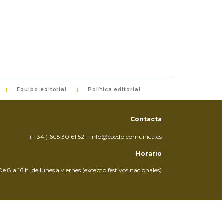
Equipo editorial
Política editorial
Contacta
( +34 ) 605 30 61 52 – info@coedpicomunica.es
Horario
De 8 a 16 h. de lunes a viernes (excepto festivos nacionales)