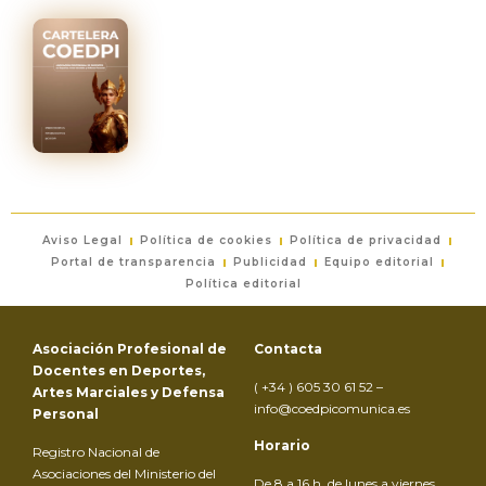
Aviso Legal
Política de cookies
Política de privacidad
Portal de transparencia
Publicidad
Equipo editorial
Política editorial
Asociación Profesional de
Contacta
Docentes en Deportes,
( +34 ) 605 30 61 52 –
Artes Marciales y Defensa
info@coedpicomunica.es
Personal
Horario
Registro Nacional de
Asociaciones del Ministerio del
De 8 a 16 h. de lunes a viernes