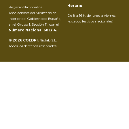
Horario
Registro Nacional de
Asociaciones del Ministerio del
De 8 a 16 h. de lunes a viernes
Interior del Gobierno de España,
(excepto festivos nacionales)
en el Grupo 1, Sección 1ª, con el
Número Nacional 601314.
© 2026 COEDPI.
Riulab S.L.
Todos los derechos reservados.