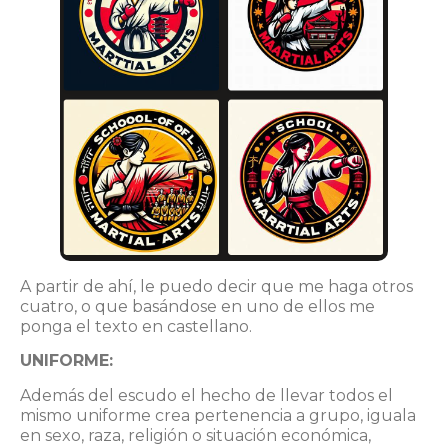
A partir de ahí, le puedo decir que me haga otros
cuatro, o que basándose en uno de ellos me
ponga el texto en castellano.
UNIFORME:
Además del escudo el hecho de llevar todos el
mismo uniforme crea pertenencia a grupo, iguala
en sexo, raza, religión o situación económica,