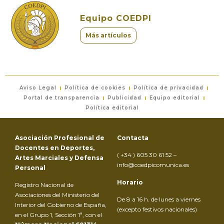
Equipo COEDPI
Más artículos
Aviso Legal
Política de cookies
Política de privacidad
Portal de transparencia
Publicidad
Equipo editorial
Política editorial
Asociación Profesional de
Contacta
Docentes en Deportes,
( +34 ) 605 30 61 52 –
Artes Marciales y Defensa
info@coedpicomunica.es
Personal
Horario
Registro Nacional de
Asociaciones del Ministerio del
De 8 a 16 h. de lunes a viernes
Interior del Gobierno de España,
(excepto festivos nacionales)
en el Grupo 1, Sección 1ª, con el